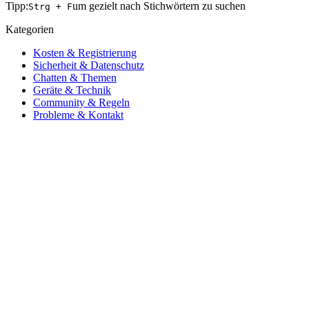
Tipp:
um gezielt nach Stichwörtern zu suchen
Strg + F
Kategorien
Kosten & Registrierung
Sicherheit & Datenschutz
Chatten & Themen
Geräte & Technik
Community & Regeln
Probleme & Kontakt
Kosten & Registrierung
Ist plauschy wirklich kostenlos?
Brauche ich eine Anmeldung oder ein Konto?
Sicherheit & Datenschutz